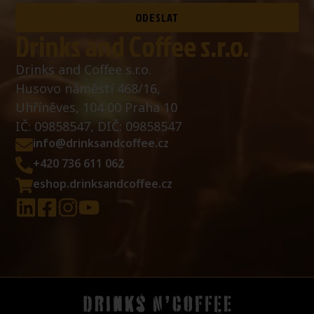
ODESLAT
Drinks and Coffee s.r.o.
Drinks and Coffee s.r.o.
Husovo náměstí 468/16,
Uhříněves, 104 00 Praha 10
IČ: 09858547, DIČ: 09858547
info@drinksandcoffee.cz
+420 736 611 062
eshop.drinksandcoffee.cz