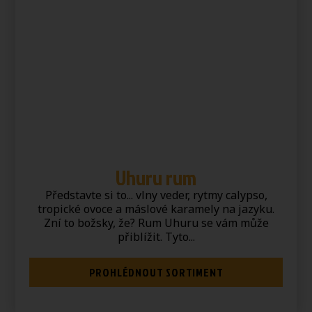
Uhuru rum
Představte si to... vlny veder, rytmy calypso,
tropické ovoce a máslové karamely na jazyku.
Zní to božsky, že? Rum Uhuru se vám může
přiblížit. Tyto...
PROHLÉDNOUT SORTIMENT