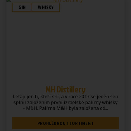
GIN
WHISKY
MH Distillery
Létají jen ti, kteří sní, a v roce 2013 se jeden sen
splnil založením první izraelské palírny whisky
- M&H. Palírna M&H byla založena od...
PROHLÉDNOUT SORTIMENT