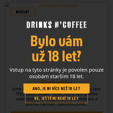
WHISKY
Bylo vám
už 18 let?
Vstup na tyto stránky je povolen pouze
osobám starším 18 let.
Blackadder
ANO, JE MI VÍCE NEŽ 18 LET
Jsme rodinná, nezávislá stáčírna, kterou v roce
1995 založil Robin Tucek, který nyní podnik
NE, JEŠTĚ MI NENÍ 18 LET
vede společně se svým synem Michaelem a
dcerou Hannah. Zpočátku jsme...