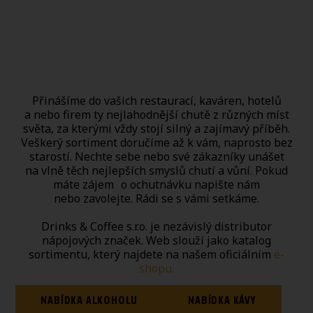
Přinášíme do vašich restaurací, kaváren, hotelů
a nebo firem ty nejlahodnější chutě z různých míst
světa, za kterými vždy stojí silný a zajímavý příběh.
Veškerý sortiment doručíme až k vám, naprosto bez
starostí. Nechte sebe nebo své zákazníky unášet
na vlně těch nejlepších smyslů chutí a vůní. Pokud
máte zájem o ochutnávku napište nám
nebo zavolejte. Rádi se s vámi setkáme.
Drinks & Coffee s.r.o. je nezávislý distributor
nápojových značek. Web slouží jako katalog
sortimentu, který najdete na našem oficiálním
e-
shopu.
NABÍDKA ALKOHOLU
NABÍDKA KÁVY