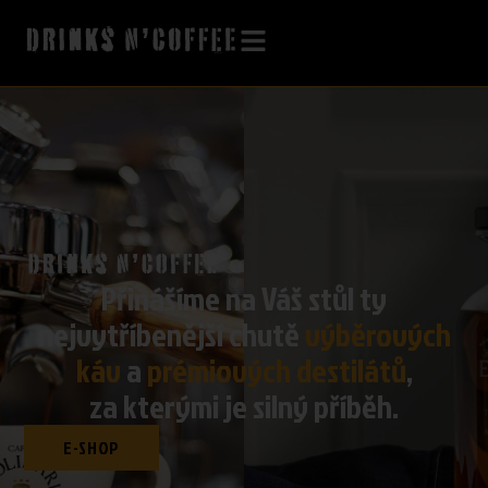
Přinášíme na Váš stůl ty
nejvytříbenější chutě
výběrových
káv
a
prémiových destilátů
,
za kterými je silný příběh.
E-SHOP