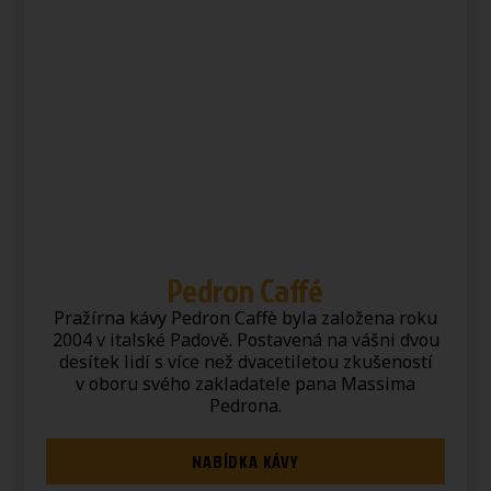
Pedron Caffé
Pražírna kávy Pedron Caffè byla založena roku
2004 v italské Padově. Postavená na vášni dvou
desítek lidí s více než dvacetiletou zkušeností
v oboru svého zakladatele pana Massima
Pedrona.
NABÍDKA KÁVY