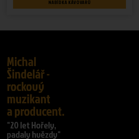
NABÍDKA KÁVOVARŮ
Michal
Šindelář -
rockový
muzikant
a producent.
"20 let Hořely,
padaly hvězdy"